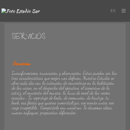
SERVICIOS
Servicios.
Inconformismo, innovación y observación. Éstas pueden ser las
tres características que mejor nos definen. Nuestro Estudio se
abre cada día con la intención de convertirse en la habitación
de los niños, en el despacho del ejecutivo, el camerino de la
actriz, el concierto del músico, la luna de miel de los recién
casados… Tu reportaje de boda, de comunión, de bautizo, tu
book, esa fiesta que quieres inmortalizar, ese evento único, ese
viaje irrepetible… Compártelo con nosotros. Te daremos ideas,
nuevos enfoques, propuestas diferentes.