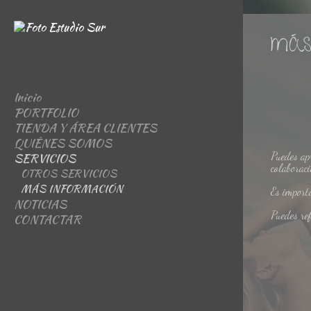
MÁS
Inicio
PORTFOLIO
TIENDA Y ÁREA CLIENTES
BodaMadrid
QUIÉNES SOMOS
Book
You&Me
Puedes ap
SERVICIOS
Embarazadas
Post-boda
colaboraci
Niñ@s
OTROS SERVICIOS
Comuniones
MÁS INFORMACIÓN
Es import
NOTICIAS
Videos externos
Puedes re
CONTACTAR
Otros
Navidad