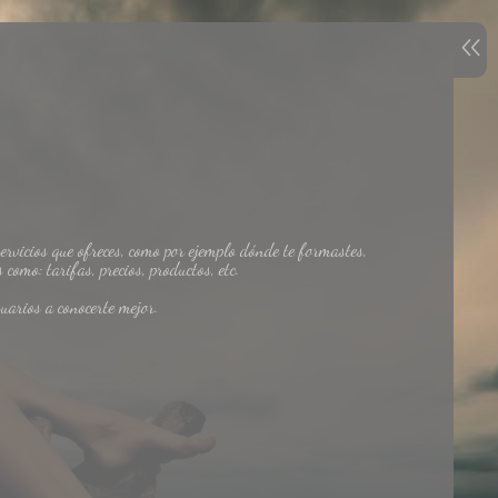
rvicios que ofreces, como por ejemplo dónde te formastes,
como: tarifas, precios, productos, etc.
arios a conocerte mejor.